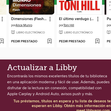
Dimensiones (Flash Relatos)
El último verdugo (Trilogía del verdugo 1)
Pu
por
Alice Munro
por
Toni Hill
po
LIBRO ELECTRÓNICO
LIBRO ELECTRÓNICO
PEDIR PRESTADO
PEDIR PRESTADO
PE
Actualizar a Libby
Encontrarás los mismos excelentes títulos de tu biblioteca
en una aplicación moderna y fácil de usar. Además, puedes
disfrutar de la lectura sin conexión, compatibilidad con
Apple Carplay y Android Auto, avisos push y más.
Tus préstamos, títulos en espera y tu lista de deseos te
esperan en Libby. Obtén más información en
meet.libbyapp.com
.