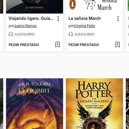
Viajando ligero. Guía de minimalismo para trotamundos
La señora March
por
Juanjo Ramos
por
Virginia Feito
AUDIOLIBRO
AUDIOLIBRO
PEDIR PRESTADO
PEDIR PRESTADO