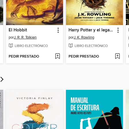
El Hobbit
Harry Potter y el legado maldito
por
J. R. R. Tolkien
por
J. K. Rowling
LIBRO ELECTRÓNICO
LIBRO ELECTRÓNICO
PEDIR PRESTADO
PEDIR PRESTADO