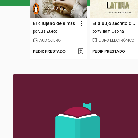
El cirujano de almas
El dibujo secreto de américa Latina
por
Luis Zueco
por
William Ospina
AUDIOLIBRO
LIBRO ELECTRÓNICO
PEDIR PRESTADO
PEDIR PRESTADO