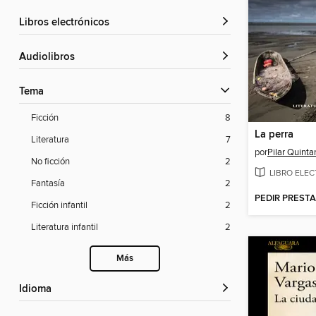
libros electrónicos
Audiolibros
Tema
Ficción
8
La perra
Literatura
7
por
Pilar Quinta
No ficción
2
LIBRO ELE
Fantasía
2
PEDIR PREST
Ficción infantil
2
Literatura infantil
2
Más
Idioma