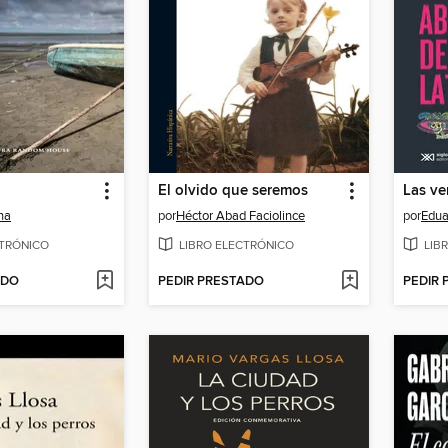
El olvido que seremos
na
por
Héctor Abad Faciolince
por
Edua
CTRÓNICO
LIBRO ELECTRÓNICO
LIB
ADO
PEDIR PRESTADO
PEDIR