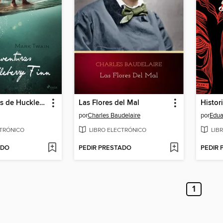
Las aventuras de Huckleberry Finn
Las Flores del Mal
Histor
por
Charles Baudelaire
por
Edua
CTRÓNICO
LIBRO ELECTRÓNICO
LIB
ADO
PEDIR PRESTADO
PEDIR
1