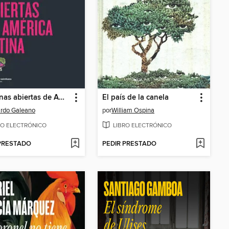
Las venas abiertas de América Latina
El país de la canela
rdo Galeano
por
William Ospina
RO ELECTRÓNICO
LIBRO ELECTRÓNICO
 PRESTADO
PEDIR PRESTADO