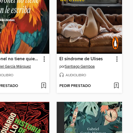
El coronel no tiene quien le escriba
El síndrome de Ulises
iel García Márquez
por
Santiago Gamboa
IOLIBRO
AUDIOLIBRO
 PRESTADO
PEDIR PRESTADO