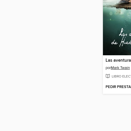
por
Mark Twain
LIBRO ELE
PEDIR PREST