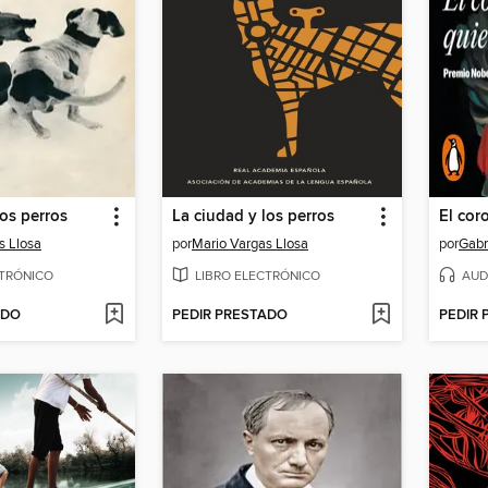
los perros
La ciudad y los perros
s Llosa
por
Mario Vargas Llosa
por
Gabr
CTRÓNICO
LIBRO ELECTRÓNICO
AUD
ADO
PEDIR PRESTADO
PEDIR