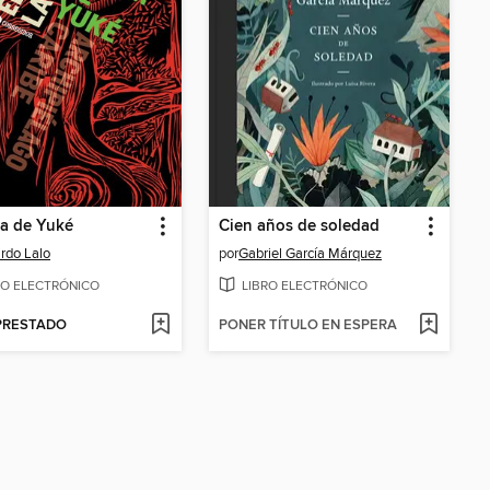
ia de Yuké
Cien años de soledad
rdo Lalo
por
Gabriel García Márquez
RO ELECTRÓNICO
LIBRO ELECTRÓNICO
 PRESTADO
PONER TÍTULO EN ESPERA